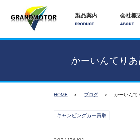
製品案内
会社概
PRODUCT
ABOUT
かーいんてりあ
HOME
ブログ
かーいんて
キャンピングカー買取