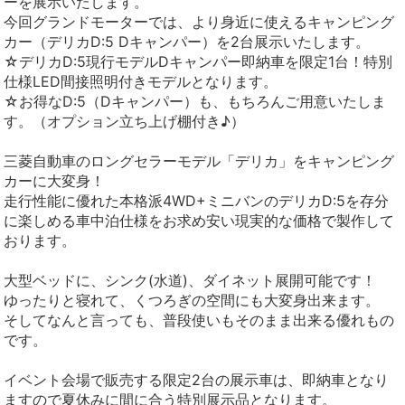
ーを展示いたします。
今回グランドモーターでは、より身近に使えるキャンピング
カー（デリカD:5 Dキャンパー）を2台展示いたします。
☆デリカD:5現行モデルDキャンパー即納車を限定1台！特別
仕様LED間接照明付きモデルとなります。
☆お得なD:5（Dキャンパー）も、もちろんご用意いたしま
す。（オプション立ち上げ棚付き♪）
三菱自動車のロングセラーモデル「デリカ」をキャンピング
カーに大変身！
走行性能に優れた本格派4WD+ミニバンのデリカD:5を存分
に楽しめる車中泊仕様をお求め安い現実的な価格で製作して
おります。
大型ベッドに、シンク(水道)、ダイネット展開可能です！
ゆったりと寝れて、くつろぎの空間にも大変身出来ます。
そしてなんと言っても、普段使いもそのまま出来る優れもの
です。
イベント会場で販売する限定2台の展示車は、即納車となり
ますので夏休みに間に合う特別展示品となります。